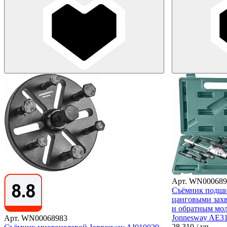
Арт. WN000689
Съёмник подши
цанговыми зах
и обратным мол
Jonnesway AE31
Арт. WN00068983
28 310
/ уп