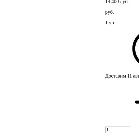
19 400
/ уп
руб.
1 уп
Доставим 11 ав