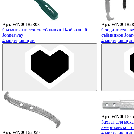
Арт. WN00182808
Арт. WN001828
Съемник пистонов обшивки U-образный
Соединительная
Jonnesway
съёмников Jonn
4 модификации
4 модификации
Арт. WN001625
Захват для мех
американского 
Арт. WN00162959
4 модификации