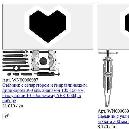
Арт. WN00068987
Cъёмник с сепаратором и гидравлическим
цилиндром 300 мм, диапазон 105-150 мм,
max усилие 10 т Jonnesway AE310004, в
наборе
31 010
/ уп
Арт. WN000689
руб.
Cъёмник с удли
захвата 300 мм
8 170
/ шт