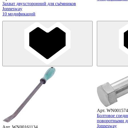
Захват двухсторонний для съёмников
Jonnesway
10 модификаций
Арт. WN001574
Болтовое соеди
поворотными д
Jonnesway
Арт. WN00161134