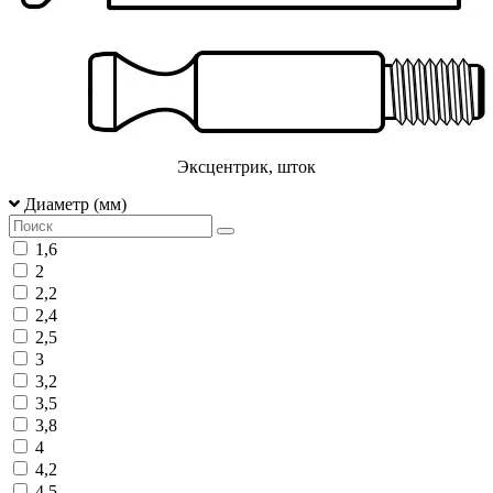
Эксцентрик, шток
Диаметр (мм)
1,6
2
2,2
2,4
2,5
3
3,2
3,5
3,8
4
4,2
4,5