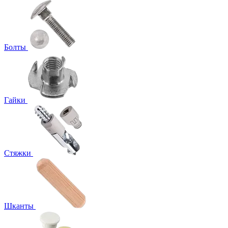
Болты
Гайки
Стяжки
Шканты