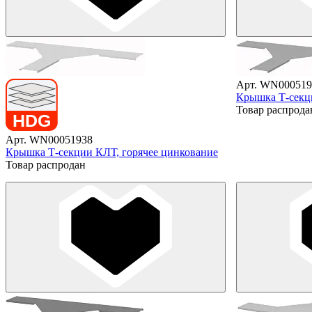
Арт. WN000519
Крышка Т-секци
Товар распрода
Арт. WN00051938
Крышка Т-секции КЛТ, горячее цинкование
Товар распродан