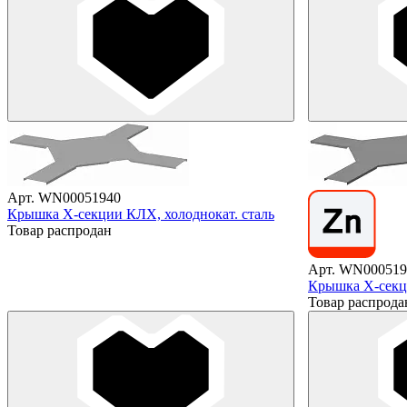
Арт. WN00051940
Крышка X-секции КЛХ, холоднокат. сталь
Товар распродан
Арт. WN000519
Крышка X-секц
Товар распрода