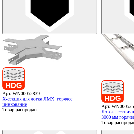
Арт. WN00052839
X-секция для лотка ЛМХ, горячее
цинкование
Арт. WN000525
Товар распродан
Лоток лестничн
3000 мм горяче
Товар распрода