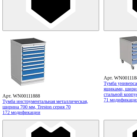
Арт. WN001118
Тумба универс
ящиками, ширина
стальной корпу
Арт. WN00111888
71 модификаци
Тумба инструментальная металлическая,
ширина 700 мм, Treston серия 70
172 модификации