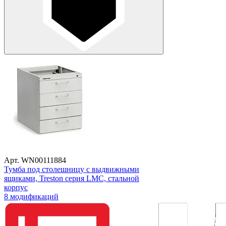
Арт. WN00111884
Тумба под столешницу с выдвижными
ящиками, Treston серия LMC, стальной
корпус
8 модификаций