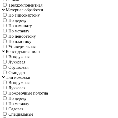
Трехкомпонентная
Материал обработки
По гипсокартону
По дереву
По ламинату
По металлу
По пенобетону
По пластику
Универсальная
Конструкция пилы
Выкружная
Лучковая
Обушковая
Стандарт
Тип ножовки
Выкружная
Лучковая
Ножовочные полотна
По дереву
По металлу
Садовая
Специальные