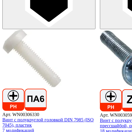
Арт. WN00306330
Арт. WN003059
Винт с полукруглой головкой DIN 7985 (ISO
Винт с полукру
7045), пластик
прессшайбой, о
7 модификаций
18 модификаци