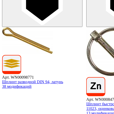
Арт. WN00098771
Шплинт разводной DIN 94, латунь
38 модификаций
Арт. WN000847
Шплинт быстро
11023, оцинков
13 модификаци