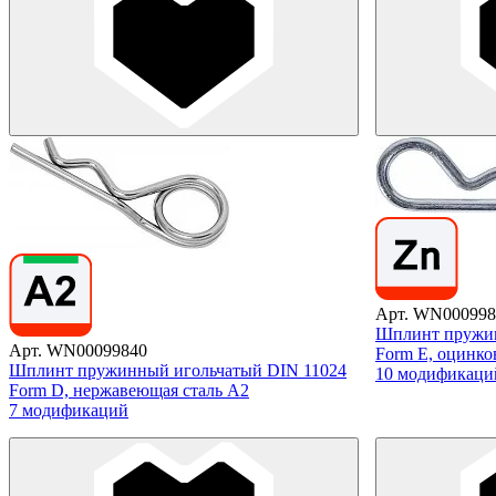
Арт. WN000998
Шплинт пружин
Арт. WN00099840
Form E, оцинко
Шплинт пружинный игольчатый DIN 11024
10 модификаци
Form D, нержавеющая сталь А2
7 модификаций