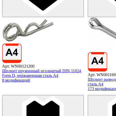
Арт. WN00121200
Шплинт пружинный игольчатый DIN 11024
Арт. WN001169
Form D, нержавеющая сталь А4
Шплинт развод
8 модификаций
сталь А4
173 модификац