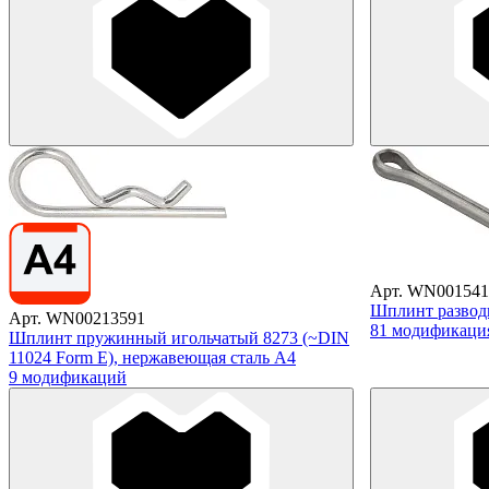
Арт. WN001541
Шплинт разводн
Арт. WN00213591
81 модификаци
Шплинт пружинный игольчатый 8273 (~DIN
11024 Form E), нержавеющая сталь А4
9 модификаций