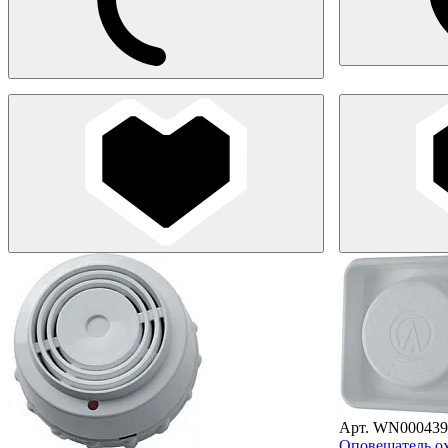
Арт. WN000439
Оповещатель о