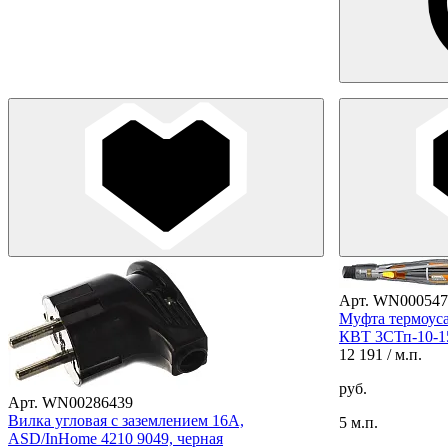
Арт. WN000547
Муфта термоус
КВТ 3СТп-10-15
12 191
/ м.п.
руб.
Арт. WN00286439
Вилка угловая с заземлением 16А,
5 м.п.
ASD/InHome 4210 9049, черная