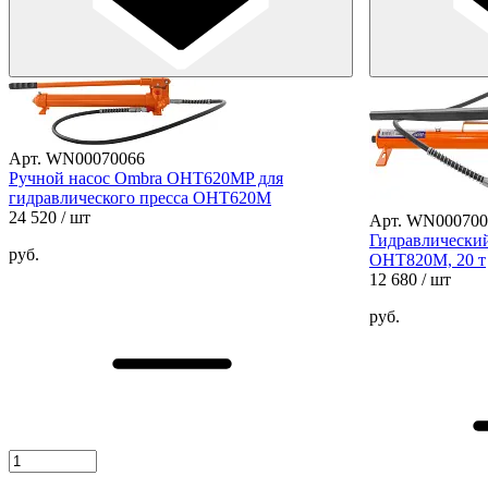
Арт. WN00070066
Ручной насос Ombra OHT620MP для
гидравлического пресса ОНТ620М
24 520
/ шт
Арт. WN000700
Гидравлически
руб.
OHT820M, 20 т
12 680
/ шт
руб.