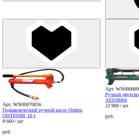
Арт. WN000689
Ручной двухско
AE030004
Арт. WN00070056
22 900
/ шт
Гидравлический ручной насос Ombra
OHT810M, 10 т
руб.
8 660
/ шт
руб.