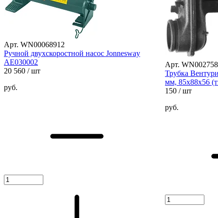
Арт. WN00068912
Ручной двухскоростной насос Jonnesway
AE030002
Арт. WN002758
20 560
/ шт
Трубка Вентури
мм, 85x88x56 (
руб.
150
/ шт
руб.