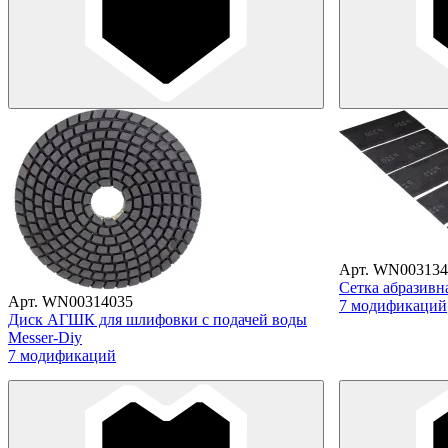
Арт. WN003134
Сетка абразивн
Арт. WN00314035
7 модификаций
Диск АГШК для шлифовки с подачей воды
Messer-Diy
7 модификаций