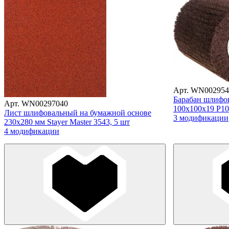
Арт. WN002954
Барабан шлифо
Арт. WN00297040
100х100х19 Р10
Лист шлифовальный на бумажной основе
3 модификации
230х280 мм Stayer Master 3543, 5 шт
4 модификации