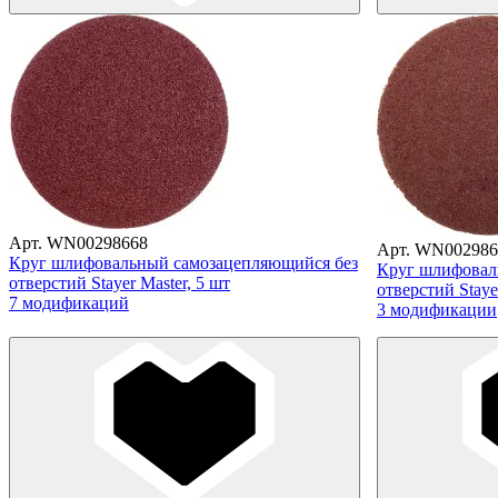
Арт. WN00298668
Арт. WN002986
Круг шлифовальный самозацепляющийся без
Круг шлифовал
отверстий Stayer Master, 5 шт
отверстий Staye
7 модификаций
3 модификации