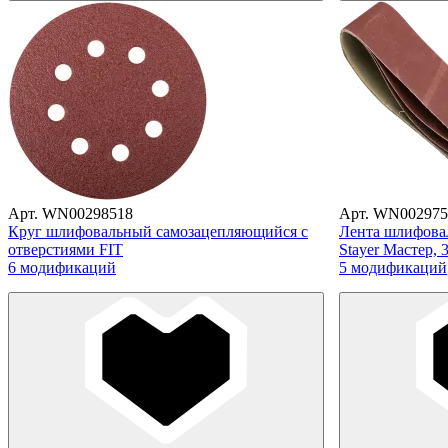
Арт. WN00298518
Арт. WN002975
Круг шлифовальный самозацепляющийся с
Лента шлифова
отверстиями FIT
Stayer Мастер, 
6 модификаций
5 модификаций