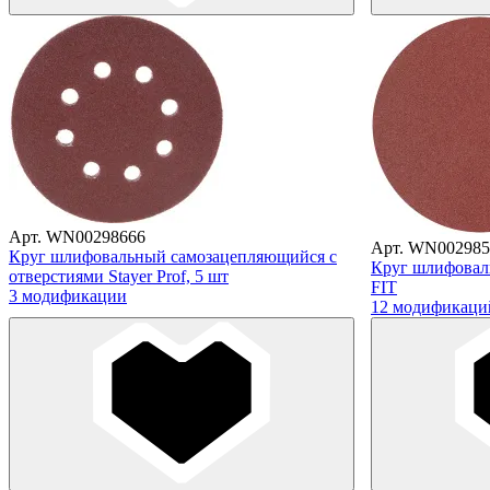
Арт. WN00298666
Арт. WN002985
Круг шлифовальный самозацепляющийся с
Круг шлифовал
отверстиями Stayer Prof, 5 шт
FIT
3 модификации
12 модификаци