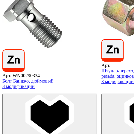
Арт.
Штуцер-перехо
Арт. WN00290334
резьба, оцинков
Болт Банджо, дюймовый
3 модификации
3 модификации