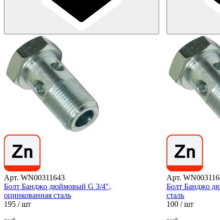
Арт. WN00311643
Арт. WN003116
Болт Банджо дюймовый G 3/4",
Болт Банджо д
оцинкованная сталь
сталь
195
/ шт
100
/ шт