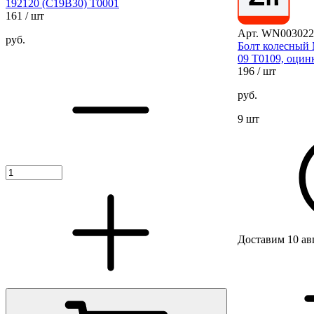
192120 (C19B30) T0001
161
/ шт
Арт. WN003022
руб.
Болт колесный 
09 T0109, оцин
196
/ шт
руб.
9 шт
Доставим 10 ав