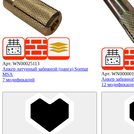
Арт. WN00025113
Анкер латунный забивной (цанга) Sormat
Арт. WN000001
MSA
Анкер забивно
7 модификаций
12 модификаци