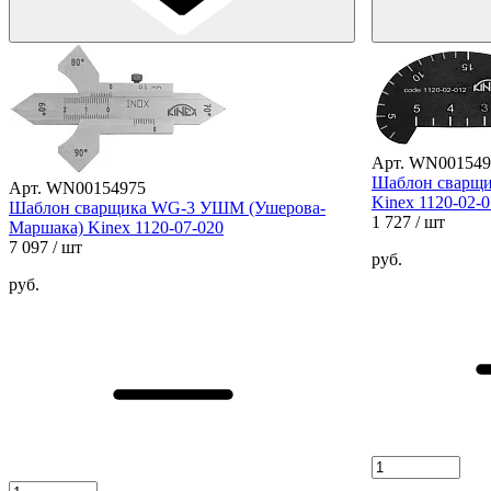
Арт. WN001549
Шаблон сварщи
Арт. WN00154975
Kinex 1120-02-
Шаблон сварщика WG-3 УШМ (Ушерова-
1 727
/ шт
Маршака) Kinex 1120-07-020
7 097
/ шт
руб.
руб.