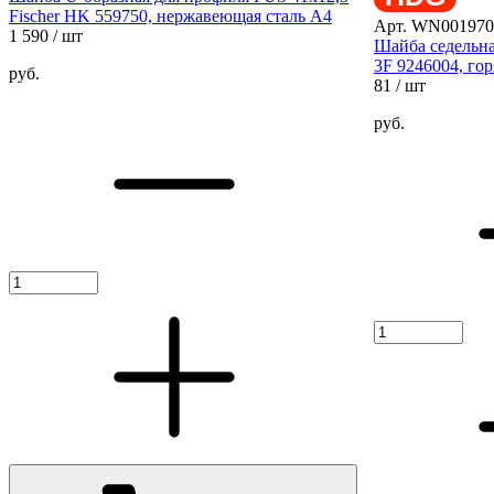
Fischer HK 559750, нержавеющая сталь А4
Арт. WN001970
1 590
/ шт
Шайба седельная
3F 9246004, го
руб.
81
/ шт
руб.