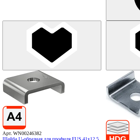
Арт. WN00246382
Шайба U-образная для профиля FUS 41х12,5