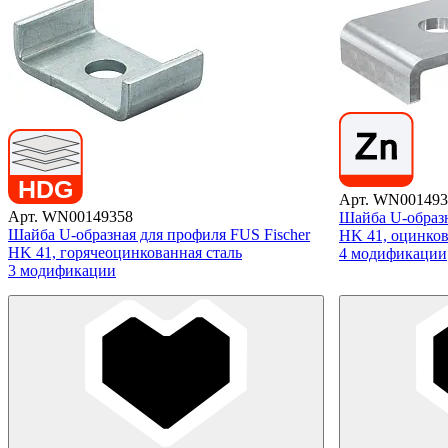
Арт. WN001493
Арт. WN00149358
Шайба U-образн
Шайба U-образная для профиля FUS Fischer
HK 41, оцинков
HK 41, горячеоцинкованная сталь
4 модификации
3 модификации