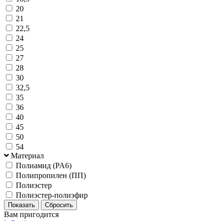
20
21
22,5
24
25
27
28
30
32,5
35
36
40
45
50
54
Материал
Полиамид (PA6)
Полипропилен (ПП)
Полиэстер
Полиэстер-полиэфир
Вам пригодится