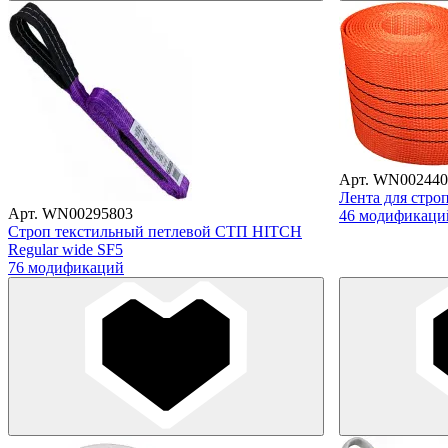
Арт. WN002440
Лента для стро
Арт. WN00295803
46 модификаци
Строп текстильный петлевой СТП HITCH
Regular wide SF5
76 модификаций