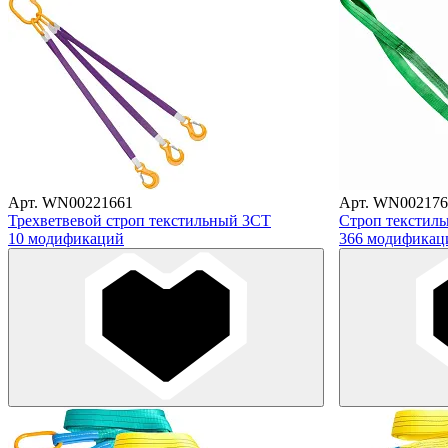
Арт. WN00221661
Арт. WN002176
Трехветвевой строп текстильный 3СТ
Строп текстил
10 модификаций
366 модификац