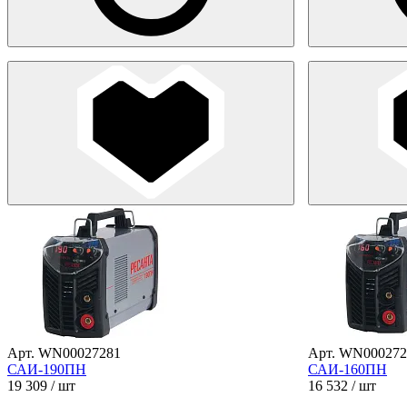
Арт. WN00027281
Арт. WN000272
САИ-190ПН
САИ-160ПН
19 309
/ шт
16 532
/ шт