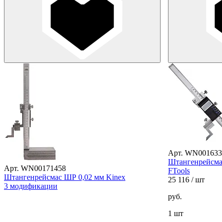
Арт. WN001633
Штангенрейсма
Арт. WN00171458
FTools
Штангенрейсмас ШР 0,02 мм Kinex
25 116
/ шт
3 модификации
руб.
1 шт