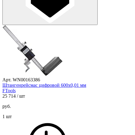
Арт. WN00163386
Штангенрейсмас цифровой 600х0,01 мм
FTools
25 714
/ шт
руб.
1 шт