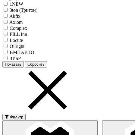
1NEW
3ton (Тритон)
Akfix
Axiom
Complex
FILL Inn
Loctite
Oilright
ВМПАВТО
ЗУБР
Фильтр