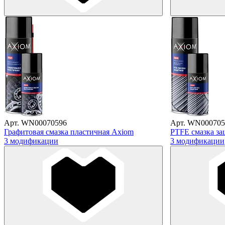
Арт. WN00070596
Арт. WN000705
Графитовая смазка пластичная Axiom
PTFE смазка з
3 модификации
3 модификации